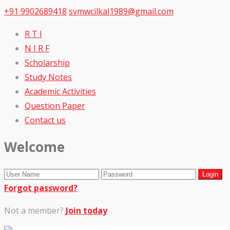
+91 9902689418
svmwcilkal1989@gmail.com
R T I
N I R F
Scholarship
Study Notes
Academic Activities
Question Paper
Contact us
Welcome
Forgot password?
Not a member?
Join today