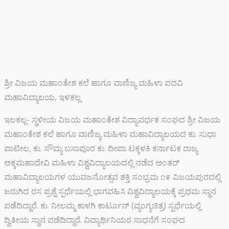
ಶ್ರೀ ವಿಜಯ ಮಹಾಂತೇಶ ಕಲೆ ಹಾಗೂ ವಾಣಿಜ್ಯ ಮಹಿಳಾ ಪದವಿ
ಮಹಾವಿದ್ಯಾಲಯ, ಇಳಕಲ್ಲ
ಇಲಕಲ್ಲ- ಸ್ಥಳೀಯ ವಿಜಯ ಮಹಾಂತೇಶ ವಿದ್ಯಾವರ್ಧಕ ಸಂಘದ ಶ್ರೀ ವಿಜಯ
ಮಹಾಂತೇಶ ಕಲೆ ಹಾಗೂ ವಾಣಿಜ್ಯ ಮಹಿಳಾ ಮಹಾವಿದ್ಯಾಲಯದ ಕು. ಸುಧಾ
ಪಾಟೀಲ, ಕು. ಸೌಮ್ಯ ಬಸಾಪೂರ ಕು. ದೀಪಾ ಟಕ್ಕಳಕಿ ಕರ್ನಾಟಕ ರಾಜ್ಯ
ಅಕ್ಕಮಹಾದೇವಿ ಮಹಿಳಾ ವಿಶ್ವವಿದ್ಯಾಲಯದಲ್ಲಿ ನಡೆದ ಅಂತರ್
ಮಹಾವಿದ್ಯಾಲಯಗಳ ಯುವಜನೋತ್ಸವ ಶಕ್ತಿ ಸಂಭ್ರಮ ೧೯ ವಿಜಯಪುರದಲ್ಲಿ
ಜರುಗಿದ ರಸ ಪ್ರಶ್ನೆ ಸ್ಪರ್ಧೆಯಲ್ಲಿ ಭಾಗವಹಿಸಿ ವಿಶ್ವವಿದ್ಯಾಲಯಕ್ಕೆ ಪ್ರಥಮ ಸ್ಥಾನ
ಪಡೆದಿದ್ದಾರೆ. ಕು. ನೀಲಮ್ಮ ಕಾಳಗಿ ಕಾರ್ಟೂನ್ (ವ್ಯಂಗ್ಯಚಿತ್ರ) ಸ್ಪರ್ಧೆಯಲ್ಲಿ
ದ್ವಿತೀಯ ಸ್ಥಾನ ಪಡೆದಿದ್ದಾರೆ. ವಿದ್ಯಾರ್ಥಿನಿಯರ ಸಾಧನೆಗೆ ಸಂಘದ