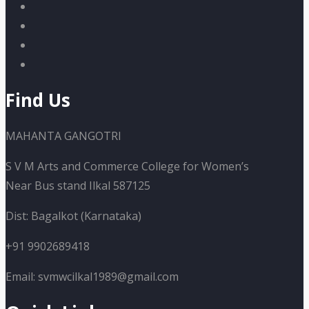
Find Us
MAHANTA GANGOTRI
S V M Arts and Commerce College for Women’s
Near Bus stand Ilkal 587125
Dist: Bagalkot (Karnataka)
+91 9902689418
Email: svmwcilkal1989@gmail.com