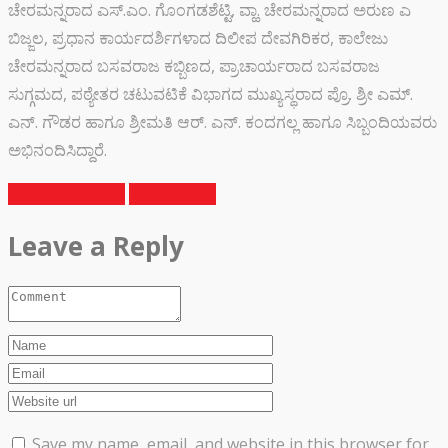
ಚೇರಮನ್ನರಾದ ಎಸ್.ಎಂ. ಗೊಂಗಡಶೆಟ್ಟಿ, ವ್ಹಾ. ಚೇರಮನ್ನರಾದ ಅರುಣ ಎ
ಬಿಜ್ಜಲ, ಪ್ರಧಾನ ಕಾರ್ಯದರ್ಶಿಗಳಾದ ದಿಲೀಪ ದೇವಗಿರಿಕರ, ಕಾಲೇಜು
ಚೇರಮನ್ನರಾದ ಬಸವರಾಜ ಕಬ್ಬಿಣದ, ಪ್ರಾಚಾರ್ಯರಾದ ಬಸವರಾಜ
ಸುಗ್ಗಮದ, ಪಠ್ಯೇತರ ಚಟುವಟಿಕೆ ವಿಭಾಗದ ಮುಖ್ಯಸ್ಥರಾದ ಪ್ರೊ. ಶ್ರೀ ಎಮ್.
ಎನ್. ಗೌಡರ ಹಾಗೂ ಶ್ರೀಮತಿ ಆರ್. ಎನ್. ಕಂದಗಲ್ಲ ಹಾಗೂ ಸಿಬ್ಬಂದಿಯವರು
ಅಭಿನಂದಿಸಿದ್ದಾರೆ.
Previous Article
Next Article
Leave a Reply
Save my name, email, and website in this browser for